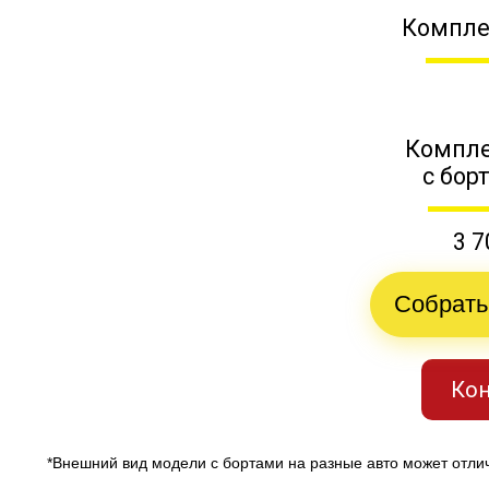
Компле
Компле
с бор
3 7
Собрать
Кон
*Внешний вид модели с бортами на разные авто может отли