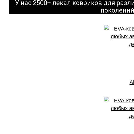
У нас 2500+ лекал ковриков для раз
поколений
A