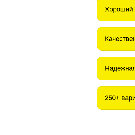
Хороший 
Качестве
Надежная
250+ вар