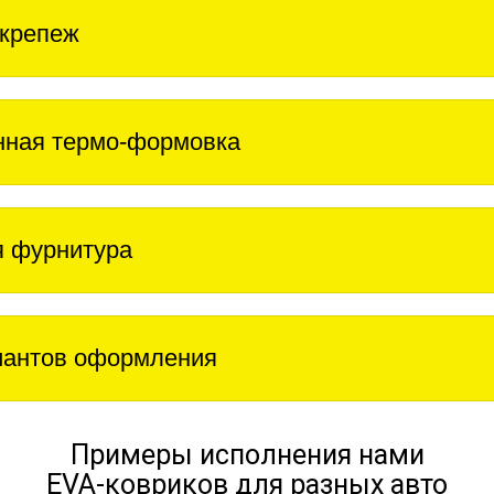
крепеж
нная термо-формовка
 фурнитура
иантов оформления
Примеры исполнения нами
EVA-ковриков для разных авто