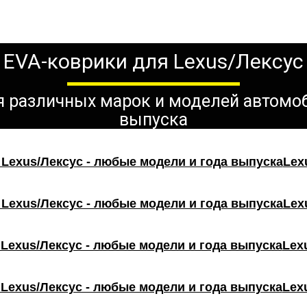
EVA-коврики для Lexus/Лексус
ля различных марок и моделей автомо
выпуска
Lex
Lex
Lex
Lex