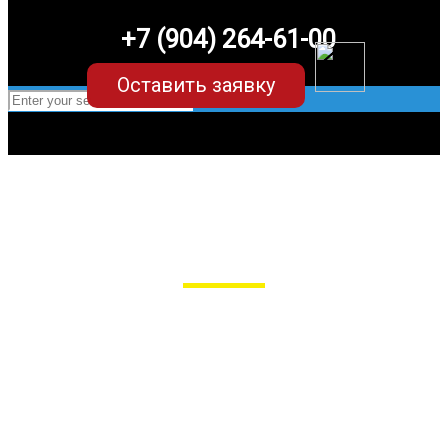
+7 (904) 264-61-00
Оставить заявку
EVA-коврики для Lexus NX (2
поколение)
в Пензе
Мы сами производим НЕУБИВАЕМЫЕ
EVA-коврики премиум-качества
как в исполнении с бортиками (3D),
так и обычные