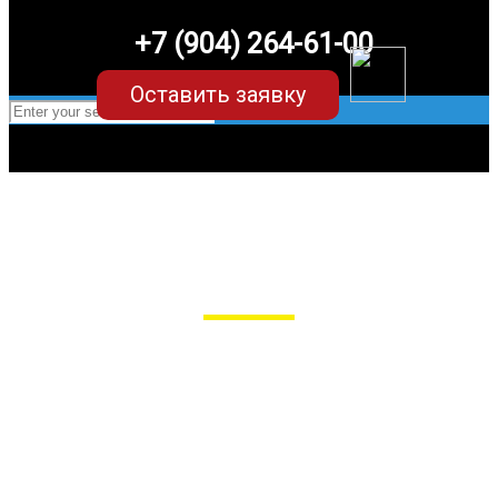
+7 (904) 264-61-00
Оставить заявку
EVA-коврики для Lexus UX (1
поколение)
в Пензе
Мы сами производим НЕУБИВАЕМЫЕ
EVA-коврики премиум-качества
как в исполнении с бортиками (3D),
так и обычные