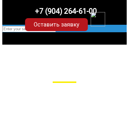
+7 (904) 264-61-00
Оставить заявку
EVA-коврики для Lexus RX (2
поколение)
в Пензе
Мы сами производим НЕУБИВАЕМЫЕ
EVA-коврики премиум-качества
как в исполнении с бортиками (3D),
так и обычные