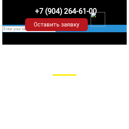
+7 (904) 264-61-00
Оставить заявку
EVA-коврики для Ford/Форд
для любых моделей
Мы сами производим НЕУБИВАЕМЫЕ
EVA-коврики премиум-качества
как в исполнении с бортиками (3D),
так и обычные