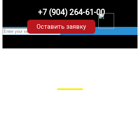
+7 (904) 264-61-00
Оставить заявку
EVA-коврики для Alfa Romero/Альфа
Ромео
для любых моделей
Мы сами производим НЕУБИВАЕМЫЕ
EVA-коврики премиум-качества
как в исполнении с бортиками (3D),
так и обычные