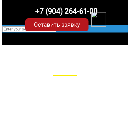
+7 (904) 264-61-00
Оставить заявку
EVA-коврики для Voyah Free
в Пензе
Мы сами производим НЕУБИВАЕМЫЕ
EVA-коврики премиум-качества
как в исполнении с бортиками (3D),
так и обычные