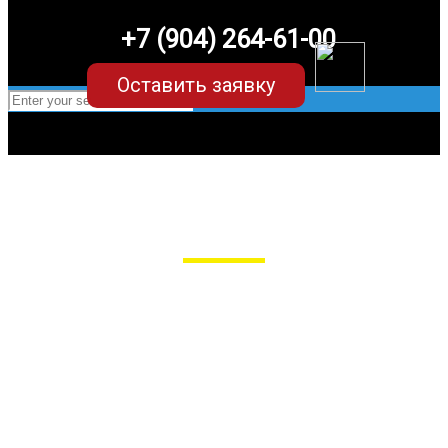
+7 (904) 264-61-00
Оставить заявку
EVA-коврики для Volkswagen Touran 1
в Пензе
Мы сами производим НЕУБИВАЕМЫЕ
EVA-коврики премиум-качества
как в исполнении с бортиками (3D),
так и обычные