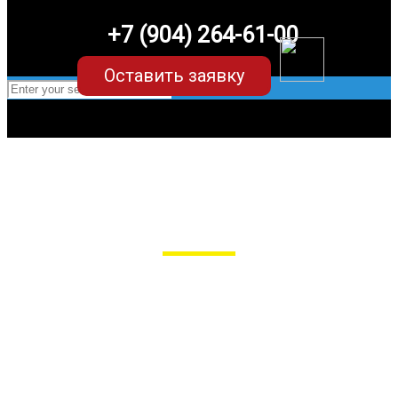
+7 (904) 264-61-00
Оставить заявку
EVA-коврики для Subaru Forester (4
поколение)
в Пензе
Мы сами производим НЕУБИВАЕМЫЕ
EVA-коврики премиум-качества
как в исполнении с бортиками (3D),
так и обычные