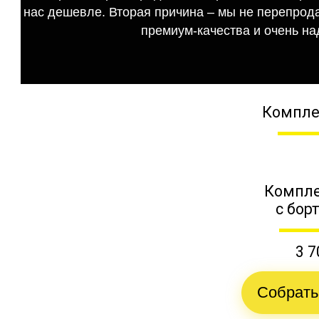
нас дешевле. Вторая причина – мы не перепрода
премиум-качества и очень на
Компле
Компле
с бор
3 7
Собрать