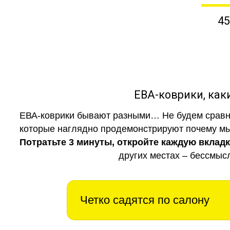
45
ЕВА-коврики, к
ЕВА-коврики бывают разными… Не будем сравни
которые наглядно продемонстрируют почему мы 
Потратьте 3 минуты, откройте каждую вклад
других местах – бессмыс
Четко садятся по салону