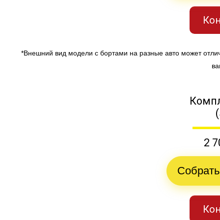
Кон
*Внешний вид модели с бортами на разные авто может отли
ва
Компл
2 7
Собрать
Кон