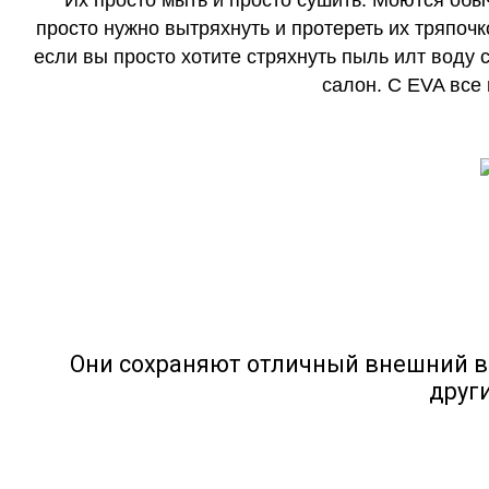
Их просто мыть и просто сушить. Моются обы
просто нужно вытряхнуть и протереть их тряпочк
если вы просто хотите стряхнуть пыль илт воду с
салон. С EVA все
Они сохраняют отличный внешний в
друг