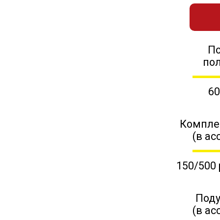
П
по
60
Компле
(в ас
150/500 
Поду
(в ас