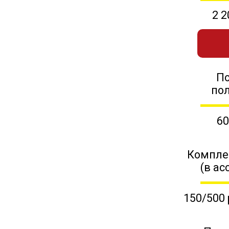
2 2
П
по
60
Компле
(в ас
150/500 