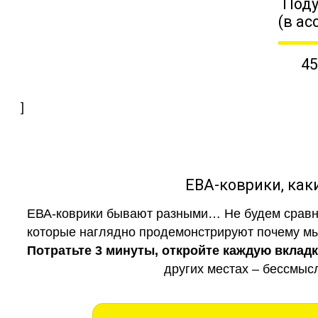
Поду
(в ас
45
]
ЕВА-коврики, к
ЕВА-коврики бывают разными… Не будем сравни
которые наглядно продемонстрируют почему мы 
Потратьте 3 минуты, откройте каждую вклад
других местах – бессмыс