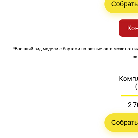
Собрать
Кон
*Внешний вид модели с бортами на разные авто может отли
ва
Компл
2 7
Собрать