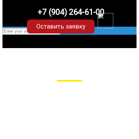
+7 (904) 264-61-00
Оставить заявку
EVA-коврики для Peugeot 3008
в Пензе
Мы сами производим НЕУБИВАЕМЫЕ
EVA-коврики премиум-качества
как в исполнении с бортиками (3D),
так и обычные