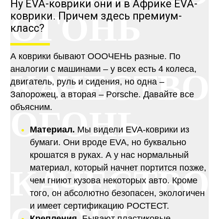
Ну EVA-коврики они и в Африке EVA-
ОГОНЬ
коврики. Причем здесь премиум-
класс?
А коврики бывают ОООЧЕНЬ разные. По
аналогии с машинами – у всех есть 4 колеса,
КАЧЕСТВО
двигатель, руль и сидения, но одна –
Запорожец, а вторая – Porsche. Давайте все
объясним.
ОГОНЬ
Материал.
Мы видели EVA-коврики из
бумаги. Они вроде EVA, но буквально
крошатся в руках. А у нас нормальный
материал, который начнет портится позже,
КАЧЕСТВО
чем гниют кузова некоторых авто. Кроме
того, он абсолютно безопасен, экологичен
и имеет сертификацию РОСТЕСТ.
Крепления.
Бывают пластиковые