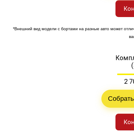
Кон
*Внешний вид модели с бортами на разные авто может отли
ва
Компл
2 7
Собрать
Кон