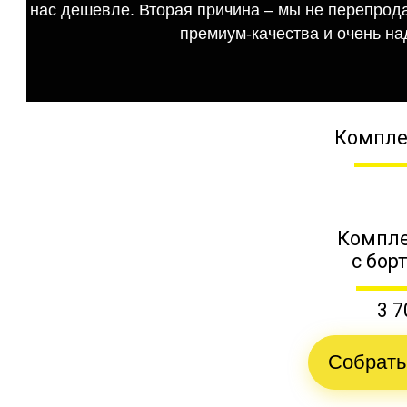
нас дешевле. Вторая причина – мы не перепрода
премиум-качества и очень на
Компле
Компле
с бор
3 7
Собрать