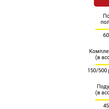
П
по
60
Компле
(в ас
150/500 
Поду
(в ас
45