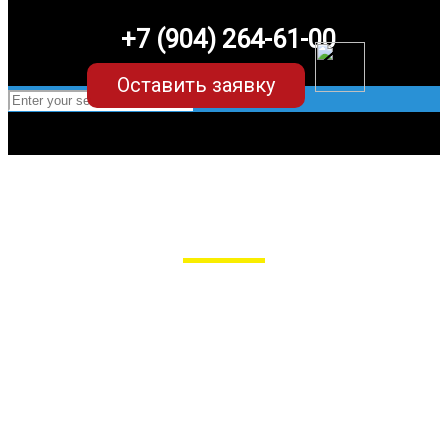
+7 (904) 264-61-00
Оставить заявку
EVA-коврики для Opel Antara
в Пензе
Мы сами производим НЕУБИВАЕМЫЕ
EVA-коврики премиум-качества
как в исполнении с бортиками (3D),
так и обычные