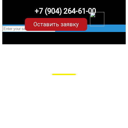
+7 (904) 264-61-00
Оставить заявку
EVA-коврики для Nissan Terrano
в Пензе
Мы сами производим НЕУБИВАЕМЫЕ
EVA-коврики премиум-качества
как в исполнении с бортиками (3D),
так и обычные