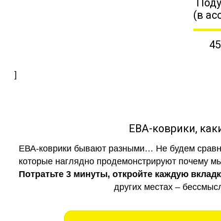
Поду
(в ас
45
]
ЕВА-коврики, к
ЕВА-коврики бывают разными… Не будем сравни
которые наглядно продемонстрируют почему мы 
Потратьте 3 минуты, откройте каждую вклад
других местах – бессмыс