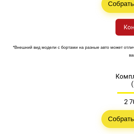
Собрать
Кон
*Внешний вид модели с бортами на разные авто может отли
ва
Компл
2 7
Собрать