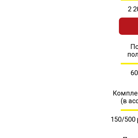
2 2
П
по
60
Компле
(в ас
150/500 