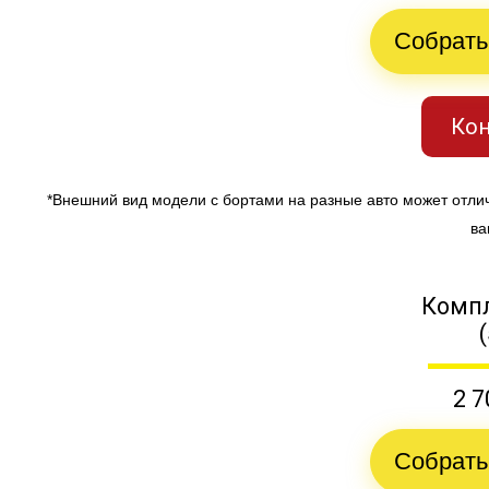
Собрать
Кон
*Внешний вид модели с бортами на разные авто может отли
ва
Компл
2 7
Собрать