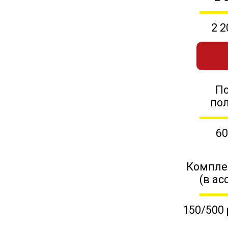
2 2
П
по
60
Компле
(в ас
150/500 