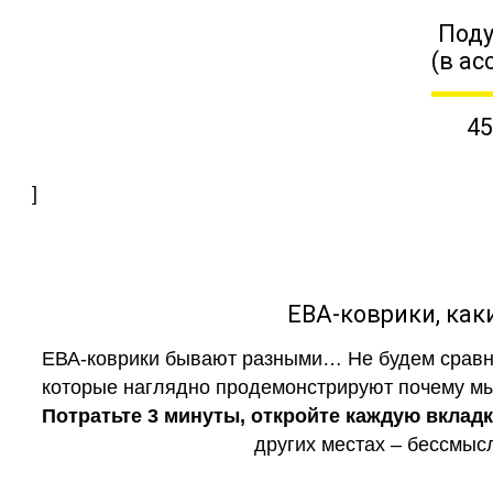
Поду
(в ас
45
]
ЕВА-коврики, к
ЕВА-коврики бывают разными… Не будем сравни
которые наглядно продемонстрируют почему мы 
Потратьте 3 минуты, откройте каждую вклад
других местах – бессмыс