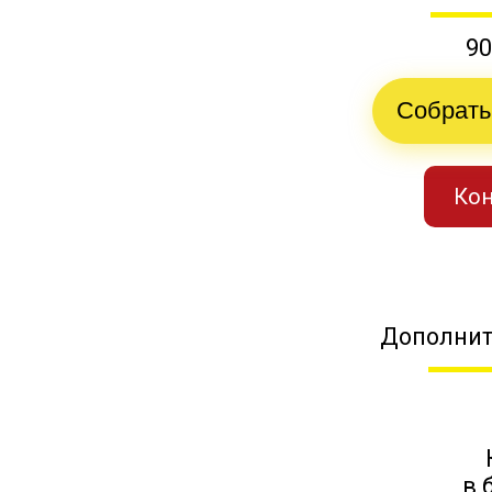
90
Собрать
Кон
Дополнит
в 