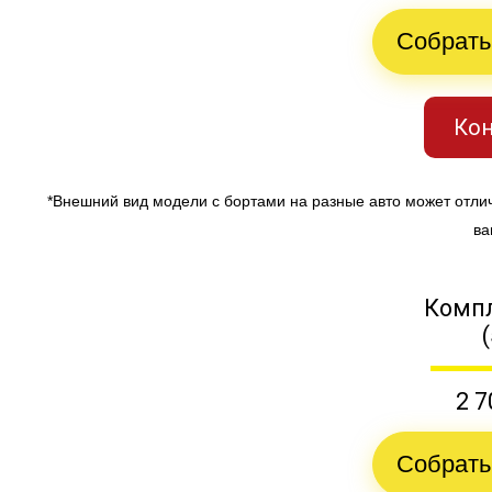
Собрать
Кон
*Внешний вид модели с бортами на разные авто может отли
ва
Компл
2 7
Собрать