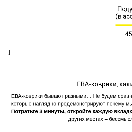
Поду
(в ас
45
]
ЕВА-коврики, к
ЕВА-коврики бывают разными… Не будем сравни
которые наглядно продемонстрируют почему мы 
Потратьте 3 минуты, откройте каждую вклад
других местах – бессмыс