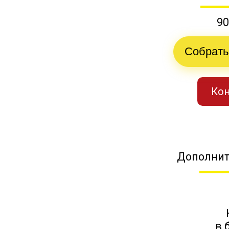
90
Собрать
Кон
Дополнит
в 