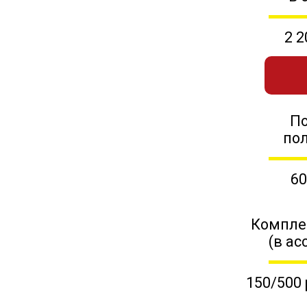
2 2
П
по
60
Компле
(в ас
150/500 