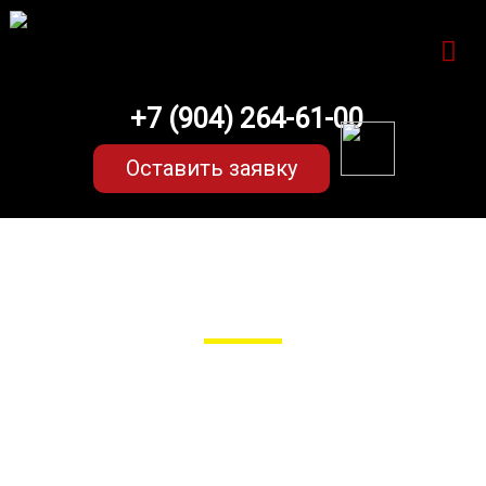
+7 (904) 264-61-00
Оставить заявку
EVA-коврики для Mazda CX 9 (1
поколение)
в Пензе
Мы сами производим
НЕУБИВАЕМЫЕ
EVA-коврики премиум-качества
как в исполнении с бортиками
(3D), так и обычные