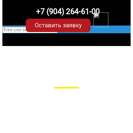
+7 (904) 264-61-00
Оставить заявку
EVA-коврики для Lixiang L7
в Пензе
Мы сами производим НЕУБИВАЕМЫЕ
EVA-коврики премиум-качества
как в исполнении с бортиками (3D),
так и обычные