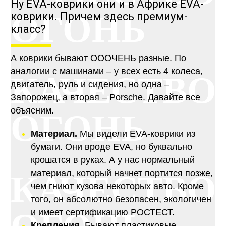
Ну EVA-коврики они и в Африке EVA-
ОГОНЬ
коврики. Причем здесь премиум-
класс?
А коврики бывают ОООЧЕНЬ разные. По
аналогии с машинами – у всех есть 4 колеса,
КАЧЕСТВО
двигатель, руль и сидения, но одна –
Запорожец, а вторая – Porsche. Давайте все
объясним.
ОГОНЬ
Материал.
Мы видели EVA-коврики из
бумаги. Они вроде EVA, но буквально
крошатся в руках. А у нас нормальный
материал, который начнет портится позже,
КАЧЕСТВО
чем гниют кузова некоторых авто. Кроме
того, он абсолютно безопасен, экологичен
и имеет сертификацию РОСТЕСТ.
Крепления.
Бывают пластиковые