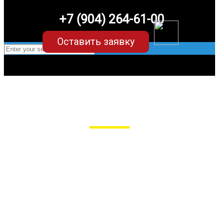
+7 (904) 264-61-00
Оставить заявку
EVA-коврики для Lifan X50
в Пензе
Мы сами производим НЕУБИВАЕМЫЕ
EVA-коврики премиум-качества
как в исполнении с бортиками (3D),
так и обычные