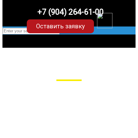
+7 (904) 264-61-00
Оставить заявку
EVA-коврики для Kia Rio (3 поколение)
в Пензе
Мы сами производим НЕУБИВАЕМЫЕ
EVA-коврики премиум-качества
как в исполнении с бортиками (3D),
так и обычные