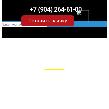
+7 (904) 264-61-00
Оставить заявку
EVA-коврики для Kia Mohave (1
поколение)
в Пензе
Мы сами производим НЕУБИВАЕМЫЕ
EVA-коврики премиум-качества
как в исполнении с бортиками (3D),
так и обычные