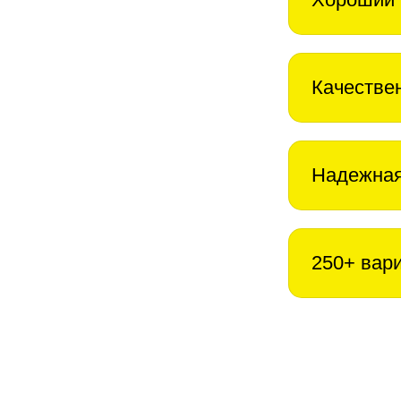
Качестве
Надежная
250+ вар