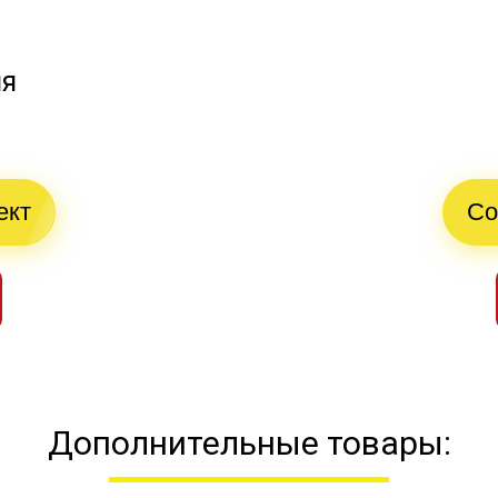
ия
ект
Со
Дополнительные товары: