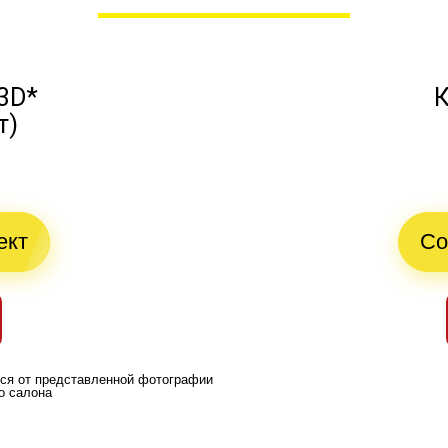
3D*
К
т)
ект
Со
ься от представленной фотографии
о салона