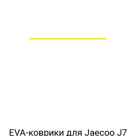
VA-коврики для Jaecoo 
в Пензе
 сами производим НЕУБИВАЕ
EVA-коврики премиум-качеств
полнении с бортиками (3D), так 
EVA-коврики для Jaecoo J7