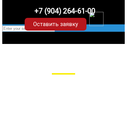
+7 (904) 264-61-00
Оставить заявку
EVA-коврики для Jac J7
в Пензе
Мы сами производим НЕУБИВАЕМЫЕ
EVA-коврики премиум-качества
как в исполнении с бортиками (3D),
так и обычные