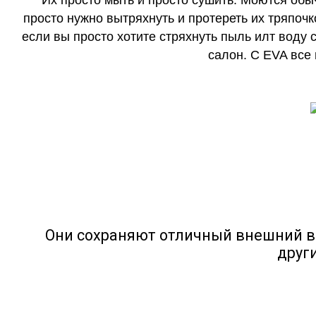
Их просто мыть и просто сушить. Моются обы
просто нужно вытряхнуть и протереть их тряпочк
если вы просто хотите стряхнуть пыль илт воду с
салон. С EVA все
Они сохраняют отличный внешний в
друг