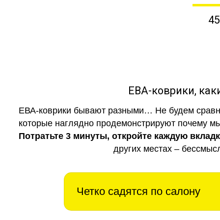
45
ЕВА-коврики, к
ЕВА-коврики бывают разными… Не будем сравни
которые наглядно продемонстрируют почему мы 
Потратьте 3 минуты, откройте каждую вклад
других местах – бессмыс
Четко садятся по салону