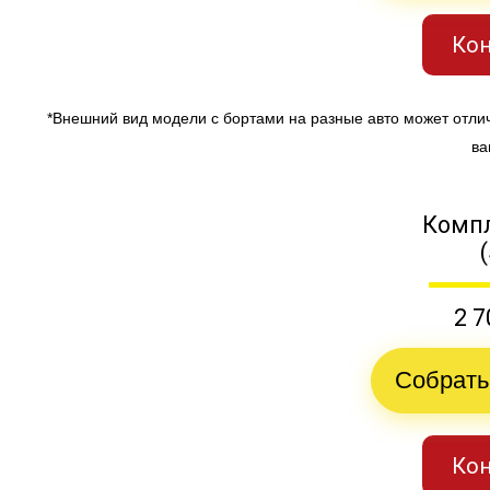
Кон
*Внешний вид модели с бортами на разные авто может отли
ва
Компл
2 7
Собрать
Кон