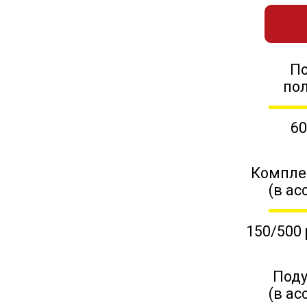
П
по
60
Компле
(в ас
150/500 
Поду
(в ас