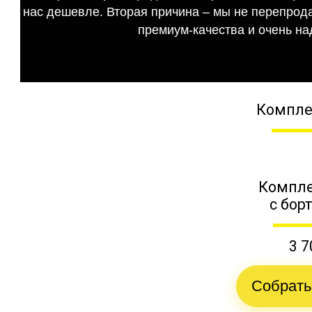
нас дешевле. Вторая причина – мы не перепрода
премиум-качества и очень на
Компле
Компле
с бор
3 7
Собрать