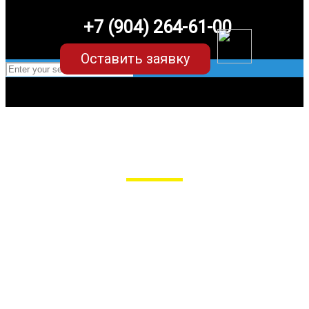
+7 (904) 264-61-00
Оставить заявку
EVA-коврики для Hyundai Tucson IV
в Пензе
Мы сами производим НЕУБИВАЕМЫЕ
EVA-коврики премиум-качества
как в исполнении с бортиками (3D),
так и обычные