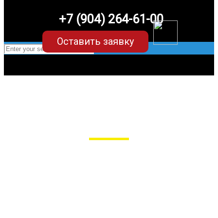
+7 (904) 264-61-00
Оставить заявку
EVA-коврики для Hyundai Solaris (2
поколение)
в Пензе
Мы сами производим НЕУБИВАЕМЫЕ
EVA-коврики премиум-качества
как в исполнении с бортиками (3D),
так и обычные