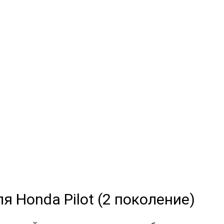
поколение)
МЫЕ
а
и обычные
я Honda Pilot (2 поколение)