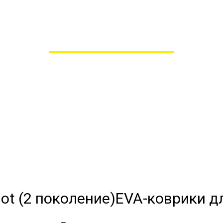
ки для Honda Pilot (2 
в Пензе
 сами производим НЕУБИВАЕ
EVA-коврики премиум-качеств
полнении с бортиками (3D), так 
EVA-коврики дл