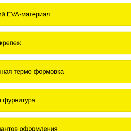
ий EVA-материал
крепеж
нная термо-формовка
 фурнитура
иантов оформления