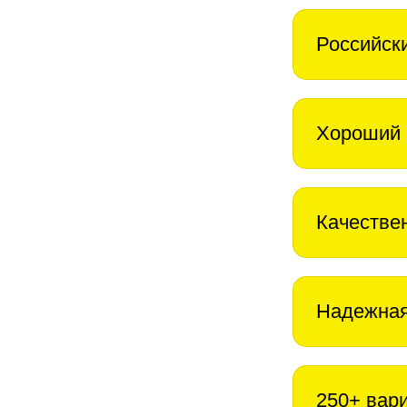
Российск
Хороший 
Качестве
Надежная
250+ вар