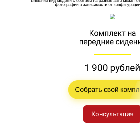
*Внешний вид модели с бортами на разные авто может о
фотографии в зависимости от конфигураци
Комплект на
передние сиден
1 900 рубле
Собрать свой компл
Консультация