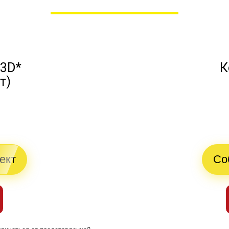
 3D*
К
т)
й
ект
Со