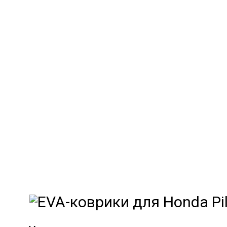
EVA-коври
Мы
как в ис