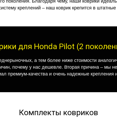
го поколения. Благодаря чему, наши коврики идеальн
систему креплений – наш коврик крепится в штатные 
рики для Honda Pilot (2 поколен
еднерыночных, а тем более ниже стоимости аналогич
ричин, почему у нас дешевле. Вторая причина – мы н
иал премиум-качества и очень надежные крепления и
Комплекты ковриков