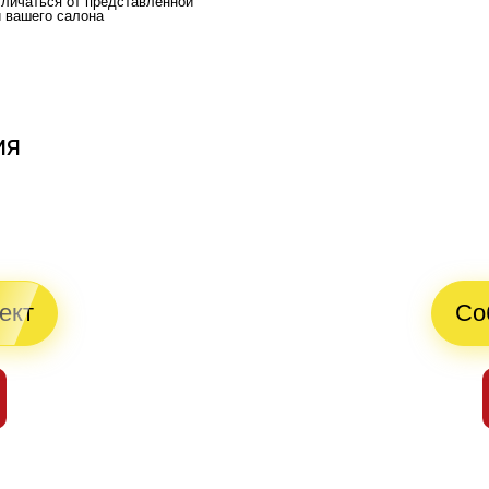
тличаться от представленной
и вашего салона
ия
й
ект
Со