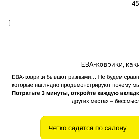
45
]
ЕВА-коврики, к
ЕВА-коврики бывают разными… Не будем сравни
которые наглядно продемонстрируют почему мы 
Потратьте 3 минуты, откройте каждую вклад
других местах – бессмыс
Четко садятся по салону