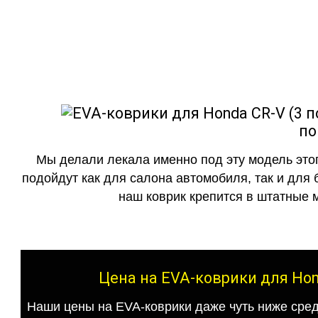
как в исполнении с бо
по
Мы делали лекала именно под эту модель этог
подойдут как для салона автомобиля, так и для 
наш коврик крепится в штатные м
Цена на EVA-коврики для Hon
Наши цены на EVA-коврики даже чуть ниже сред