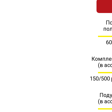
П
по
60
Компле
(в ас
150/500 
Поду
(в ас