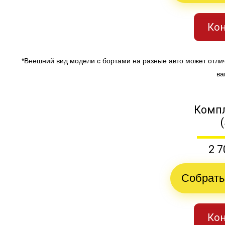
Кон
*Внешний вид модели с бортами на разные авто может отли
ва
Компл
2 7
Собрать
Кон