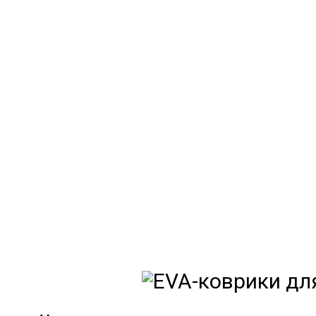
EVA-
Мы
как в ис