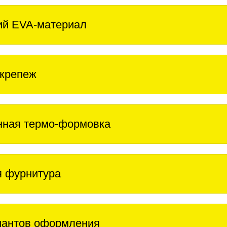
ий EVA-материал
крепеж
нная термо-формовка
 фурнитура
иантов оформления