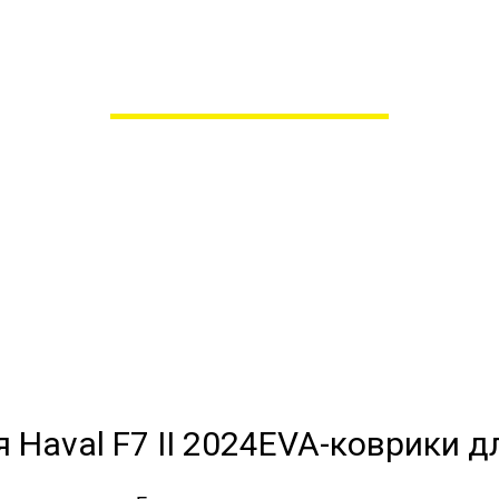
коврики для Haval F7 II
в Пензе
 сами производим НЕУБИВАЕ
EVA-коврики премиум-качеств
полнении с бортиками (3D), так 
EVA-коврики дл