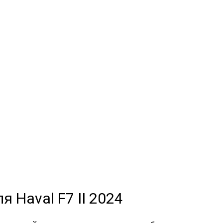
 2024
МЫЕ
а
и обычные
я Haval F7 II 2024