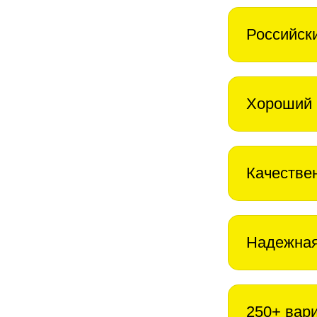
Российск
Хороший 
Качестве
Надежная
250+ вар