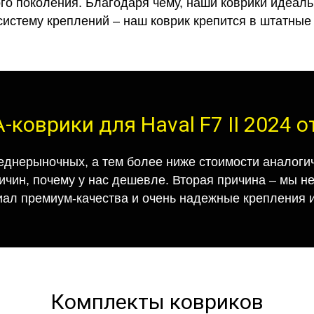
го поколения. Благодаря чему, наши коврики идеальн
систему креплений – наш коврик крепится в штатные 
-коврики для Haval F7 II 2024 
еднерыночных, а тем более ниже стоимости аналогич
ричин, почему у нас дешевле. Вторая причина – мы н
иал премиум-качества и очень надежные крепления и
Комплекты ковриков