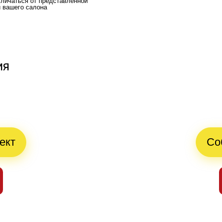
тличаться от представленной
и вашего салона
ия
й
ект
Со