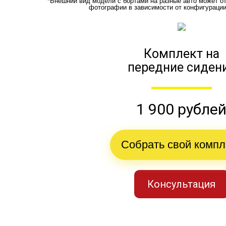
*Внешний вид модели с бортами на разные авто может о
фотографии в зависимости от конфигураци
Комплект на
передние сиден
1 900 рубле
Собрать свой компл
Консультация