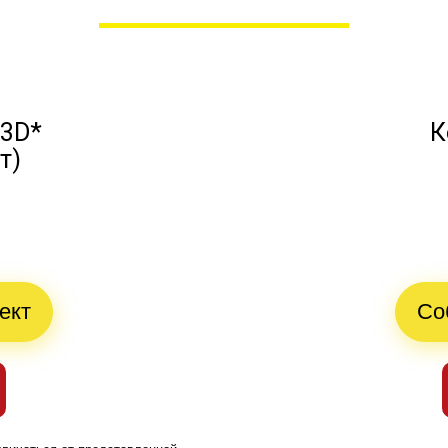
 3D*
К
т)
й
ект
Со