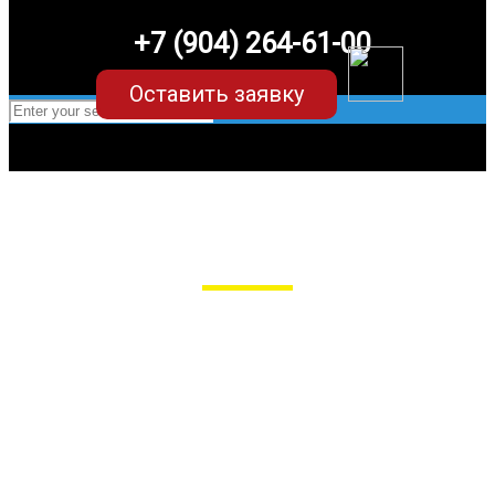
+7 (904) 264-61-00
Оставить заявку
EVA-коврики для Haval Dargo
в Пензе
Мы сами производим НЕУБИВАЕМЫЕ
EVA-коврики премиум-качества
как в исполнении с бортиками (3D),
так и обычные