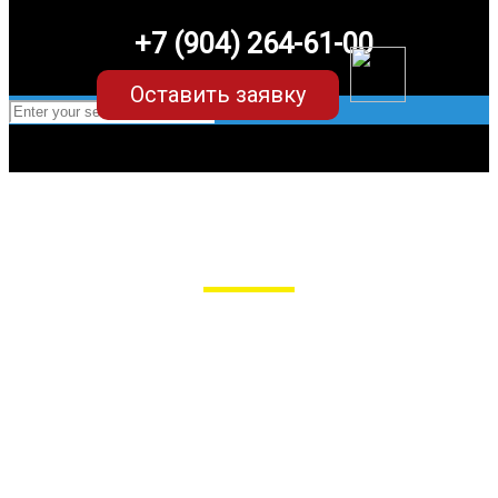
+7 (904) 264-61-00
Оставить заявку
EVA-коврики для Chevrolet Spark
в Пензе
Мы сами производим НЕУБИВАЕМЫЕ
EVA-коврики премиум-качества
как в исполнении с бортиками (3D),
так и обычные