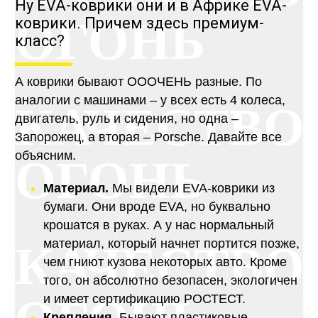
Ну EVA-коврики они и в Африке EVA-
ОГОНЬ
коврики. Причем здесь премиум-
класс?
А коврики бывают ОООЧЕНЬ разные. По
аналогии с машинами – у всех есть 4 колеса,
КАЧЕСТВО
двигатель, руль и сидения, но одна –
Запорожец, а вторая – Porsche. Давайте все
объясним.
ОГОНЬ
Материал.
Мы видели EVA-коврики из
бумаги. Они вроде EVA, но буквально
крошатся в руках. А у нас нормальный
материал, который начнет портится позже,
КАЧЕСТВО
чем гниют кузова некоторых авто. Кроме
того, он абсолютно безопасен, экологичен
и имеет сертификацию РОСТЕСТ.
Крепления.
Бывают пластиковые