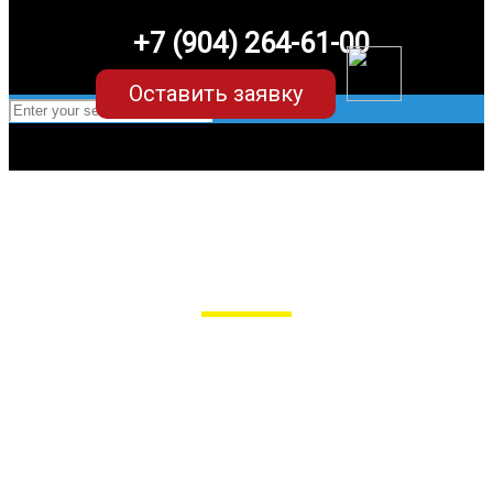
+7 (904) 264-61-00
Оставить заявку
EVA-коврики для Chevrolet Aveo (1
поколение)
в Пензе
Мы сами производим НЕУБИВАЕМЫЕ
EVA-коврики премиум-качества
как в исполнении с бортиками (3D),
так и обычные