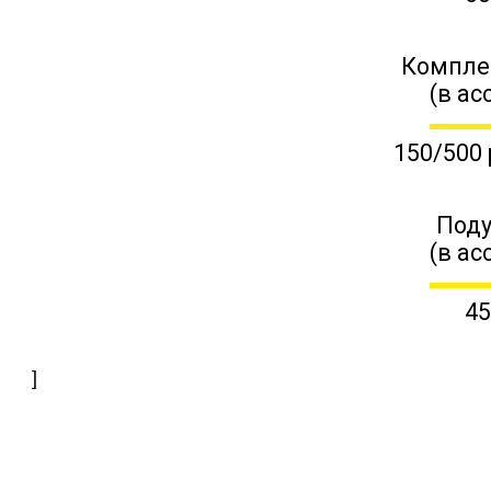
Компле
(в ас
150/500 
Поду
(в ас
45
]