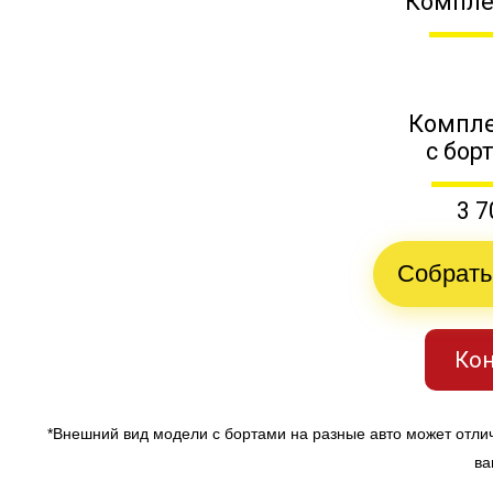
Компле
Компле
с бор
3 7
Собрать
Кон
*Внешний вид модели с бортами на разные авто может отли
ва