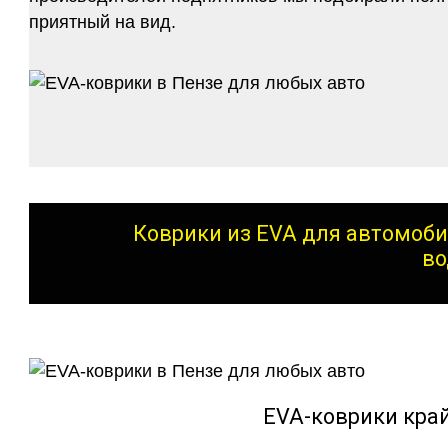
приятный на вид.
Коврики из EVA для автомоби
во
EVA-коврики кра