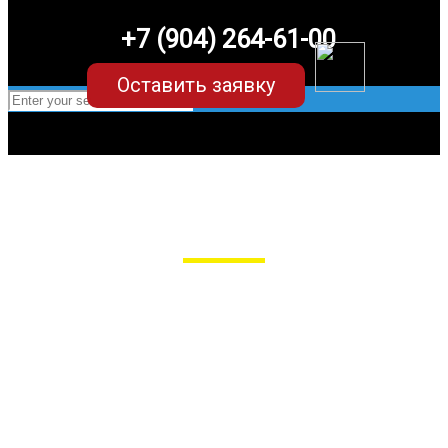
+7 (904) 264-61-00
Оставить заявку
EVA-коврики для Changan CS95 plus
в Пензе
Мы сами производим НЕУБИВАЕМЫЕ
EVA-коврики премиум-качества
как в исполнении с бортиками (3D),
так и обычные