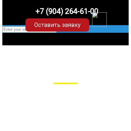
+7 (904) 264-61-00
Оставить заявку
EVA-коврики для BMW x4 f26 (1
поколение)
в Пензе
Мы сами производим НЕУБИВАЕМЫЕ
EVA-коврики премиум-качества
как в исполнении с бортиками (3D),
так и обычные