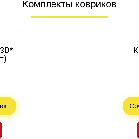
Комплекты ковриков
 3D*
К
т)
й
ект
Со