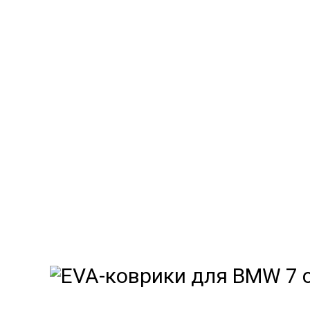
EVA-коврики д
Мы
как в ис