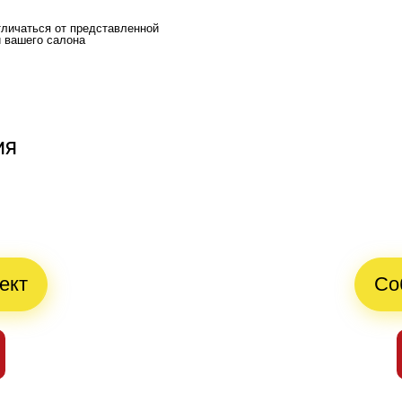
тличаться от представленной
и вашего салона
ия
й
ект
Со