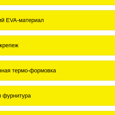
ий EVA-материал
крепеж
нная термо-формовка
 фурнитура