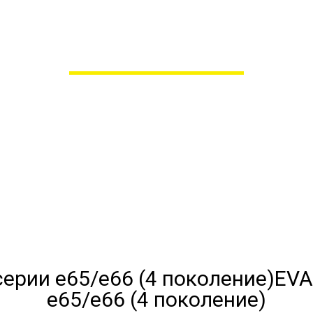
ля BMW 7 серии e65/e66
в Пензе
 сами производим НЕУБИВАЕ
EVA-коврики премиум-качеств
полнении с бортиками (3D), так 
EVA
e65/e66 (4 поколение)