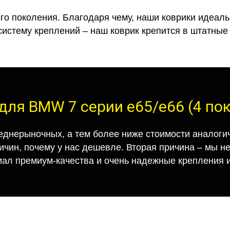
го поколения. Благодаря чему, наши коврики идеальн
систему креплений – наш коврик крепится в штатные 
для BMW 7 серии e65/e66 (4 по
еднерыночных, а тем более ниже стоимости аналогич
ричин, почему у нас дешевле. Вторая причина – мы н
иал премиум-качества и очень надежные крепления и