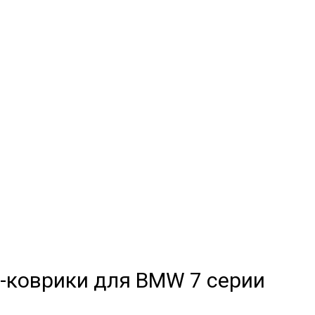
 (4 поколение)
МЫЕ
а
и обычные
-коврики для BMW 7 серии