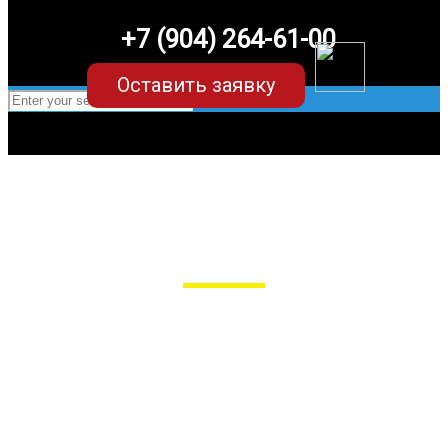
+7 (904) 264-61-00
Оставить заявку
EVA-коврики для BMW 3 GT серии f30
(6 поколение)
в Пензе
Мы сами производим НЕУБИВАЕМЫЕ
EVA-коврики премиум-качества
как в исполнении с бортиками (3D),
так и обычные