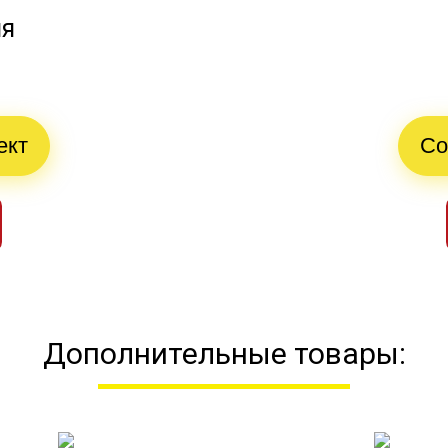
ия
ект
Со
Дополнительные товары: