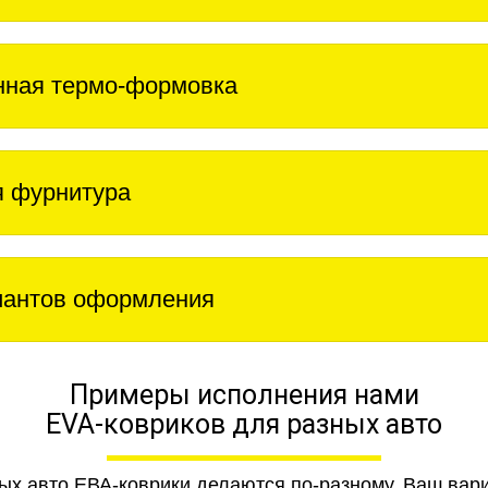
нная термо-формовка
 фурнитура
иантов оформления
Примеры исполнения нами
EVA-ковриков для разных авто
ных авто ЕВА-коврики делаются по-разному. Ваш вар