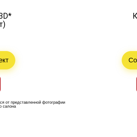
3D*
К
т)
ект
Со
ься от представленной фотографии
о салона