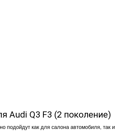
околение)
МЫЕ
а
и обычные
я Audi Q3 F3 (2 поколение)
о подойдут как для салона автомобиля, так и