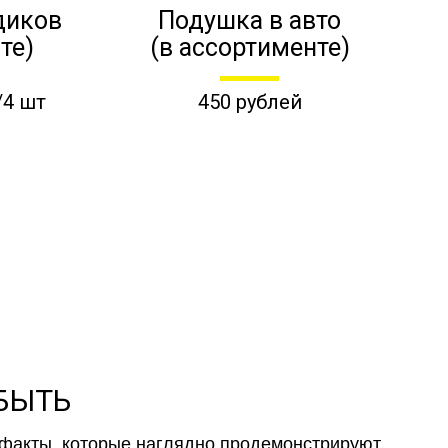
диков
Подушка в авто
те)
(в ассортименте)
/4 шт
450 рублей
 БЫТЬ
факты, которые наглядно продемонстрируют