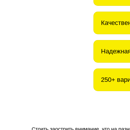
Качестве
Надежная
250+ вар
Стоить заострить внимание, что на раз