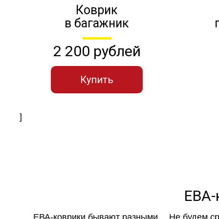
Коврик
в багажник
2 200 рублей
Купить
]
ЕВА-
ЕВА-коврики бывают разными… Не будем ср