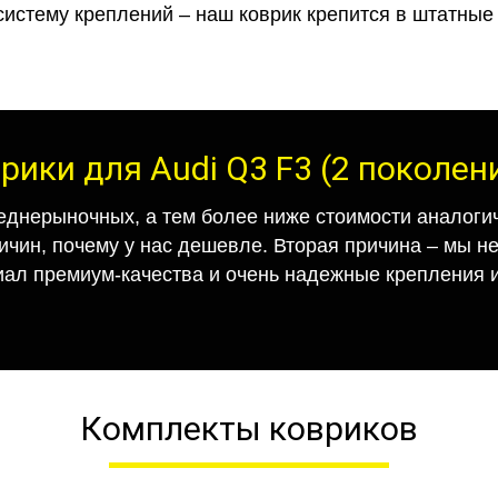
систему креплений – наш коврик крепится в штатные 
рики для Audi Q3 F3 (2 поколен
еднерыночных, а тем более ниже стоимости аналогич
ричин, почему у нас дешевле. Вторая причина – мы н
иал премиум-качества и очень надежные крепления и
Комплекты ковриков