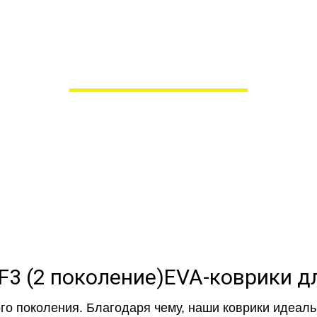
ики для Audi Q3 F3 (2 п
в Пензе
 сами производим НЕУБИВАЕ
EVA-коврики премиум-качеств
полнении с бортиками (3D), так 
EVA-коврики дл
го поколения. Благодаря чему, наши коврики идеальн