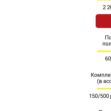
2 2
П
по
60
Компле
(в ас
150/500 