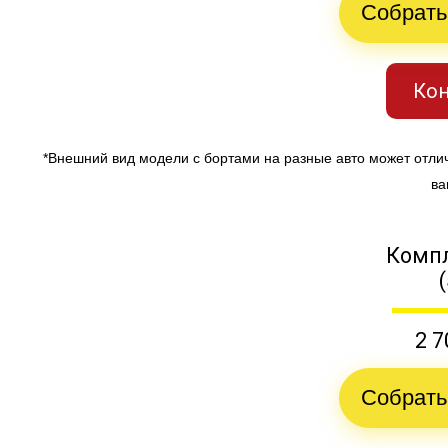
Собрать
Кон
*Внешний вид модели с бортами на разные авто может отли
ва
Компл
2 7
Собрать