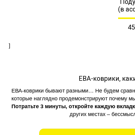
Поду
(в ас
45
]
ЕВА-коврики, к
ЕВА-коврики бывают разными… Не будем сравни
которые наглядно продемонстрируют почему мы 
Потратьте 3 минуты, откройте каждую вклад
других местах – бессмыс