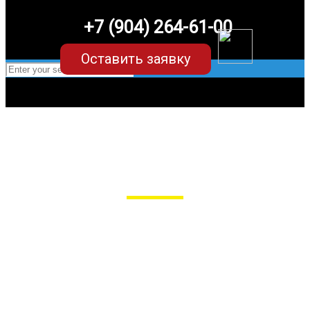
+7 (904) 264-61-00
Оставить заявку
EVA-коврики для Audi A4 B8 (4
поколение)
в Пензе
Мы сами производим НЕУБИВАЕМЫЕ
EVA-коврики премиум-качества
как в исполнении с бортиками (3D),
так и обычные