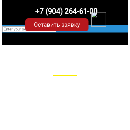
+7 (904) 264-61-00
Оставить заявку
EVA-коврики для Opel Zafira B
в Пензе
Мы сами производим НЕУБИВАЕМЫЕ
EVA-коврики премиум-качества
как в исполнении с бортиками (3D),
так и обычные