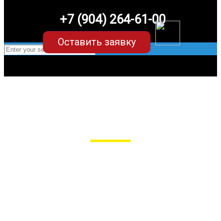
+7 (904) 264-61-00
Оставить заявку
EVA-коврики для Nissan Murano Z50 (1
поколение)
в Пензе
Мы сами производим НЕУБИВАЕМЫЕ
EVA-коврики премиум-качества
как в исполнении с бортиками (3D),
так и обычные