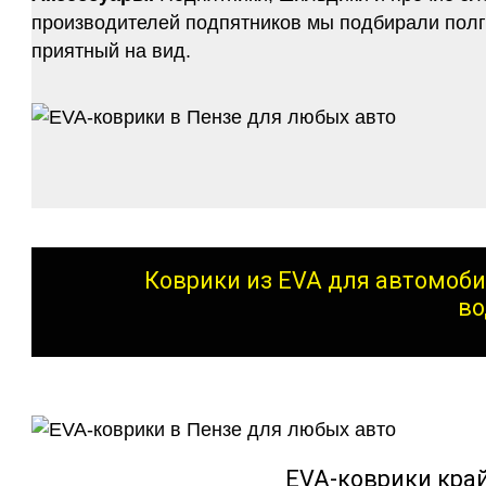
производителей подпятников мы подбирали полго
приятный на вид.
Коврики из EVA для автомоби
во
EVA-коврики кра