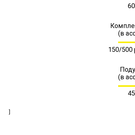
60
Компле
(в ас
150/500 
Поду
(в ас
45
]