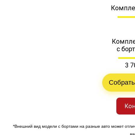
Компле
Компле
с бор
3 7
Собрать
Кон
*Внешний вид модели с бортами на разные авто может отли
ва