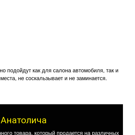
о подойдут как для салона автомобиля, так и
места, не соскальзывает и не заминается.
т Анатолича
ного товара, который продается на различных