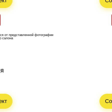
ект
Со
ься от представленной фотографии
о салона
ия
ект
Со