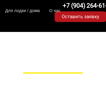
+7 (904) 264-61
Для лодки / дома
О нас
Оставить заявку
-коврики для Lifan Solan
в Пензе
 сами производим НЕУБИВАЕ
EVA-коврики премиум-качеств
полнении с бортиками (3D), так 