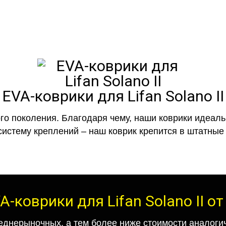
EVA-коврики для Lifan Solano II
го поколения. Благодаря чему, наши коврики идеальн
систему креплений – наш коврик крепится в штатные 
A-коврики для Lifan Solano II о
еднерыночных, а тем более ниже стоимости аналогич