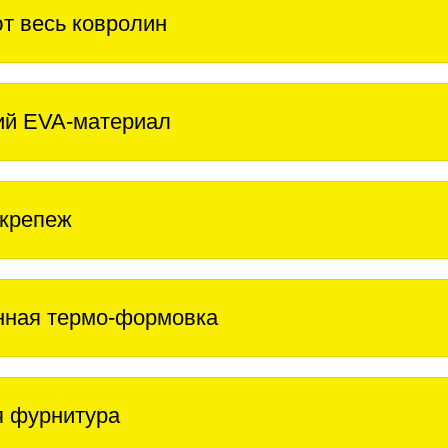
т весь ковролин
ий EVA-материал
крепеж
нная термо-формовка
 фурнитура