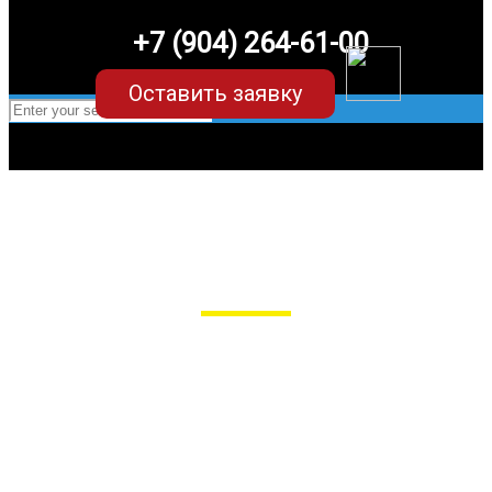
+7 (904) 264-61-00
Оставить заявку
EVA-коврики для Infiniti FX35/45 s50 (1
поколение)
в Пензе
Мы сами производим НЕУБИВАЕМЫЕ
EVA-коврики премиум-качества
как в исполнении с бортиками (3D),
так и обычные