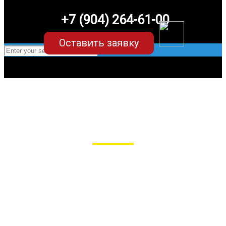
+7 (904) 264-61-00
Оставить заявку
EVA-коврики для Audi A6 C7 (4
поколение)
в Пензе
Мы сами производим НЕУБИВАЕМЫЕ
EVA-коврики премиум-качества
как в исполнении с бортиками (3D),
так и обычные