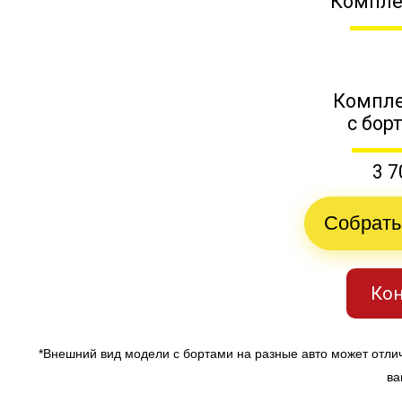
Компле
Компле
с бор
3 7
Собрать
Кон
*Внешний вид модели с бортами на разные авто может отли
ва