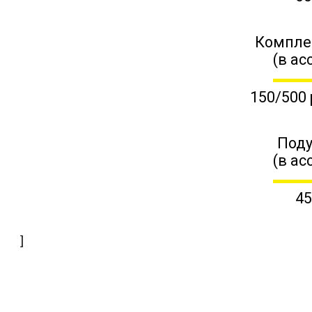
Компле
(в ас
150/500 
Поду
(в ас
45
]