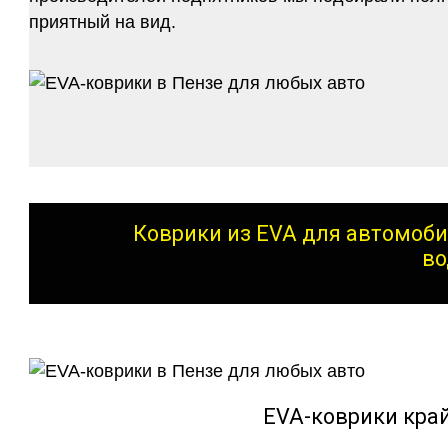
приятный на вид.
Коврики из EVA для автомоби
во
EVA-коврики кра